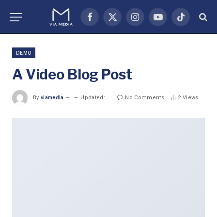
Facebook
X
Instagram
YouTube
TikTok
(Twitter)
DEMO
A Video Blog Post
By
viamedia
Updated:
No Comments
2
Views